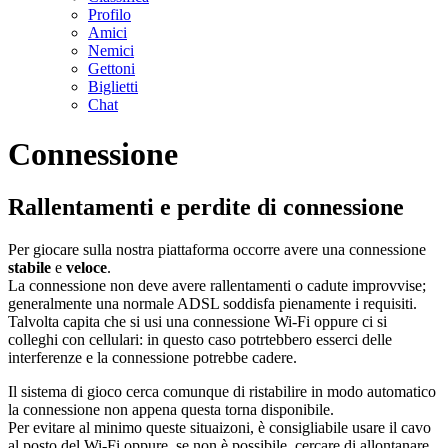
Profilo
Amici
Nemici
Gettoni
Biglietti
Chat
Connessione
Rallentamenti e perdite di connessione
Per giocare sulla nostra piattaforma occorre avere una connessione
stabile
e
veloce
.
La connessione non deve avere rallentamenti o cadute improvvise;
generalmente una normale ADSL soddisfa pienamente i requisiti.
Talvolta capita che si usi una connessione Wi-Fi oppure ci si
colleghi con cellulari: in questo caso potrtebbero esserci delle
interferenze e la connessione potrebbe cadere.
Il sistema di gioco cerca comunque di ristabilire in modo automatico
la connessione non appena questa torna disponibile.
Per evitare al minimo queste situaizoni, è consigliabile usare il cavo
al posto del Wi-Fi oppure, se non è possibile, cercare di allontanare