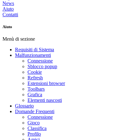
News
Aiuto
Contatti
Aiuto
Menù di sezione
Requisiti di Sistema
Malfunzionamenti
Connessione
Sblocco popup
Cookie
Refresh
Estensioni browser
Toolbars
Grafica
Elementi nascosti
Glossario
Domande Frequenti
Connessione
Gioco
Classifica
Profilo
Amici