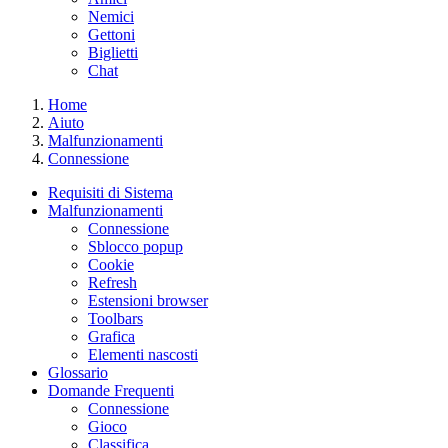
Nemici
Gettoni
Biglietti
Chat
Home
Aiuto
Malfunzionamenti
Connessione
Requisiti di Sistema
Malfunzionamenti
Connessione
Sblocco popup
Cookie
Refresh
Estensioni browser
Toolbars
Grafica
Elementi nascosti
Glossario
Domande Frequenti
Connessione
Gioco
Classifica