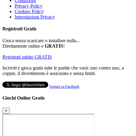
Condizioni
Privacy Policy
Cookies Policy
Impostazioni Privacy
Registrati
Gratis
Gioca senza scaricare o installare nulla...
Direttamente online e
GRATIS
!
Registrati subito GRATIS
Iscriviti e gioca gratis tutte le partite che vuoi: uno contro uno, a
coppie, il divertimento è assicurato e senza limiti.
Seguici su Facebook
Giochi Online Gratis
×