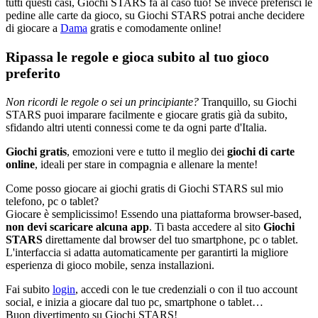
tutti questi casi, Giochi STARS fa al caso tuo! Se invece preferisci le
pedine alle carte da gioco, su Giochi STARS potrai anche decidere
di giocare a
Dama
gratis e comodamente online!
Ripassa le regole e gioca subito al tuo gioco
preferito
Non ricordi le regole o sei un principiante?
Tranquillo, su Giochi
STARS puoi imparare facilmente e giocare gratis già da subito,
sfidando altri utenti connessi come te da ogni parte d'Italia.
Giochi gratis
, emozioni vere e tutto il meglio dei
giochi di carte
online
, ideali per stare in compagnia e allenare la mente!
Come posso giocare ai giochi gratis di Giochi STARS sul mio
telefono, pc o tablet?
Giocare è semplicissimo! Essendo una piattaforma browser-based,
non devi scaricare alcuna app
. Ti basta accedere al sito
Giochi
STARS
direttamente dal browser del tuo smartphone, pc o tablet.
L'interfaccia si adatta automaticamente per garantirti la migliore
esperienza di gioco mobile, senza installazioni.
Fai subito
login
, accedi con le tue credenziali o con il tuo account
social, e inizia a giocare dal tuo pc, smartphone o tablet…
Buon divertimento su Giochi STARS!