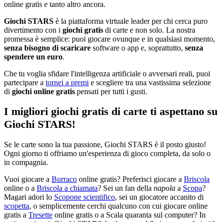
online gratis e tanto altro ancora.
Giochi STARS
è la piattaforma virtuale leader per chi cerca puro
divertimento con i
giochi gratis
di carte e non solo. La nostra
promessa è semplice: puoi giocare ovunque e in qualsiasi momento,
senza bisogno di scaricare
software o app e, soprattutto,
senza
spendere un euro
.
Che tu voglia sfidare l'intelligenza artificiale o avversari reali, puoi
partecipare a
tornei a premi
e scegliere tra una vastissima selezione
di
giochi online gratis
pensati per tutti i gusti.
I migliori giochi gratis di carte ti aspettano su
Giochi STARS!
Se le carte sono la tua passione, Giochi STARS è il posto giusto!
Ogni giorno ti offriamo un'esperienza di gioco completa, da solo o
in compagnia.
Vuoi giocare a
Burraco
online gratis? Preferisci giocare a
Briscola
online o a
Briscola a chiamata
? Sei un fan della
napola
a
Scopa
?
Magari adori lo
Scopone scientifico
, sei un giocatore accanito di
scopetta
, o semplicemente cerchi qualcuno con cui giocare online
gratis a
Tresette
online gratis o a Scala quaranta sul computer? In