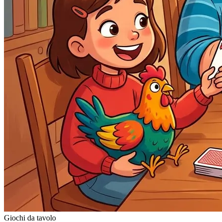
Giochi da tavolo