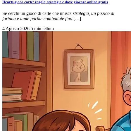
Hearts gioco carte: regole, strategie e dove giocare online gratis
Se cerchi un gioco di carte che unisca
strategia, un pizzico di
fortuna e tante partite combattute fino
[…]
4 Agosto 2026
5 min lettura