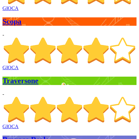
GIOCA
Scopa
-
GIOCA
Traversone
-
GIOCA