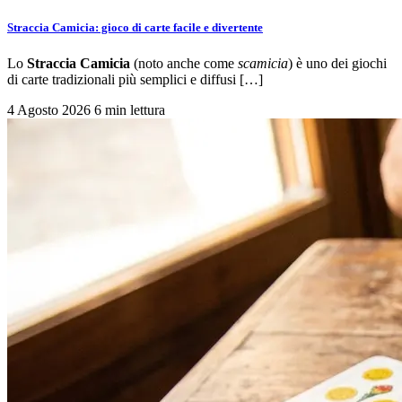
Straccia Camicia: gioco di carte facile e divertente
Lo
Straccia Camicia
(noto anche come
scamicia
) è uno dei giochi
di carte tradizionali più semplici e diffusi […]
4 Agosto 2026
6 min lettura