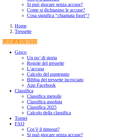
Si può giocare senza accuse?
Come si dichiarano le accuse?
Cosa significa “chiamata fuori”?
Home
Tressette
GIOCA SUBITO
Gioco
Un po’ di storia
Regole del tressette
L’accusa
Calcolo del punteggio
Bibbia del tressette incrociato
App Facebook
Classifica
Classifica mensile
Classifica assoluta
Classifica 2025
Calcolo della classifica
Tornei
FAQ
Cos’è il timeout?
Si può giocare senza accuse?