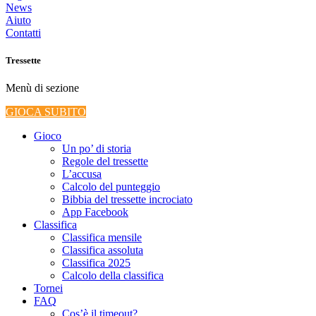
News
Aiuto
Contatti
Tressette
Menù di sezione
GIOCA SUBITO
Gioco
Un po’ di storia
Regole del tressette
L’accusa
Calcolo del punteggio
Bibbia del tressette incrociato
App Facebook
Classifica
Classifica mensile
Classifica assoluta
Classifica 2025
Calcolo della classifica
Tornei
FAQ
Cos’è il timeout?