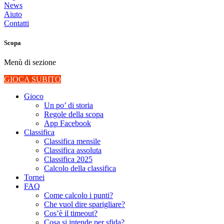
News
Aiuto
Contatti
Scopa
Menù di sezione
GIOCA SUBITO
Gioco
Un po’ di storia
Regole della scopa
App Facebook
Classifica
Classifica mensile
Classifica assoluta
Classifica 2025
Calcolo della classifica
Tornei
FAQ
Come calcolo i punti?
Che vuol dire sparigliare?
Cos’è il timeout?
Cosa si intende per sfida?