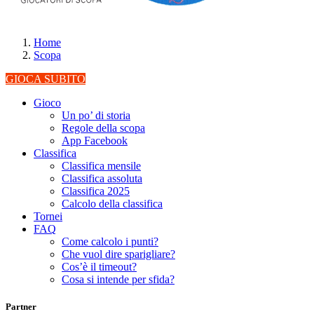
Home
Scopa
GIOCA SUBITO
Gioco
Un po’ di storia
Regole della scopa
App Facebook
Classifica
Classifica mensile
Classifica assoluta
Classifica 2025
Calcolo della classifica
Tornei
FAQ
Come calcolo i punti?
Che vuol dire sparigliare?
Cos’è il timeout?
Cosa si intende per sfida?
Partner