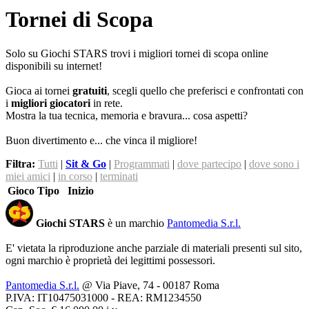
Tornei di Scopa
Solo su Giochi STARS trovi i migliori tornei di scopa online
disponibili su internet!
Gioca ai tornei
gratuiti
, scegli quello che preferisci e confrontati con
i
migliori giocatori
in rete.
Mostra la tua tecnica, memoria e bravura... cosa aspetti?
Buon divertimento e... che vinca il migliore!
Filtra:
Tutti
|
Sit & Go
|
Programmati
|
dove partecipo
|
dove sono i
miei amici
|
in corso
|
terminati
Gioco
Tipo
Inizio
Giochi STARS
è un marchio
Pantomedia S.r.l.
E' vietata la riproduzione anche parziale di materiali presenti sul sito,
ogni marchio è proprietà dei legittimi possessori.
Pantomedia S.r.l.
@ Via Piave, 74 - 00187 Roma
P.IVA: IT10475031000 - REA: RM1234550