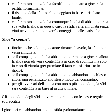
chi è rimasto al tavolo ha facoltà di continuare a giocare la
partita normalmente;
il risultato della sfida sarà conteggiato in base al risultato
finale;
chi è rimasto al tavolo ha comunque facoltà di abbandonare a
sua volta la sfida, in questo caso la sfida verrà annullata senza
vinti né vincitori e non verrà conteggiata nelle statistiche.
Sfide
“a coppie”
:
finché anche solo un giocatore rimane al tavolo, la sfida non
verrà annullata;
se il compagno di chi ha abbandonato rimane a giocare allora
la sfida non gli verrà conteggiata in caso di sconfitta ma solo
in caso di vittoria (per premiare il fatto che sia rimasto in
gioco);
se il compagno di chi ha abbandonato abbandona anch’esso
allora sarà penalizzato allo stesso modo del compagno;
per gli avversari della linea con uno o più abbandoni, la sfida
sarà conteggiata in base al risultato finale.
Gli abbandoni degli sfidanti verranno trattati con le stesse regole
sopraccitate.
I giocatori che abbandonano una sfida (volontariamente o