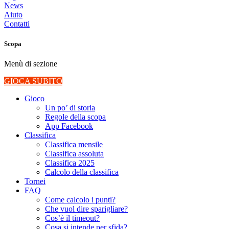
News
Aiuto
Contatti
Scopa
Menù di sezione
GIOCA SUBITO
Gioco
Un po’ di storia
Regole della scopa
App Facebook
Classifica
Classifica mensile
Classifica assoluta
Classifica 2025
Calcolo della classifica
Tornei
FAQ
Come calcolo i punti?
Che vuol dire sparigliare?
Cos’è il timeout?
Cosa si intende per sfida?