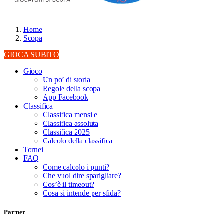
Home
Scopa
GIOCA SUBITO
Gioco
Un po’ di storia
Regole della scopa
App Facebook
Classifica
Classifica mensile
Classifica assoluta
Classifica 2025
Calcolo della classifica
Tornei
FAQ
Come calcolo i punti?
Che vuol dire sparigliare?
Cos’è il timeout?
Cosa si intende per sfida?
Partner