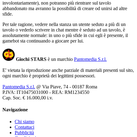
involontariamente), non potranno più rientrare sul tavolo
abbandonato ma avranno la possibilità di creare od unirsi ad altre
sfide.
Per tale ragione, vedere nella stanza un utente seduto a più di un
tavolo o vederlo scrivere in chat mentre è seduto ad un tavolo, è
assolutamente normale: in uno o più sfide in cui egli è presente, il
gamebot sta continuando a giocare per lui.
Giochi STARS
è un marchio
Pantomedia S.r.l.
E' vietata la riproduzione anche parziale di materiali presenti sul sito,
ogni marchio è proprietà dei legittimi possessori.
Pantomedia S.r.l.
@ Via Piave, 74 - 00187 Roma
P.IVA: IT10475031000 - REA: RM1234550
Cap. Soc. € 16.000,00 i.v.
Navigazione
Chi siamo
Contattaci
Pubblicità