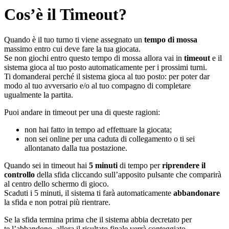
Cos’è il Timeout?
Quando è il tuo turno ti viene assegnato un
tempo di mossa
massimo entro cui deve fare la tua giocata.
Se non giochi entro questo tempo di mossa allora vai in
timeout
e il
sistema gioca al tuo posto automaticamente per i prossimi turni.
Ti domanderai perché il sistema gioca al tuo posto: per poter dar
modo al tuo avversario e/o al tuo compagno di completare
ugualmente la partita.
Puoi andare in timeout per una di queste ragioni:
non hai fatto in tempo ad effettuare la giocata;
non sei online per una caduta di collegamento o ti sei
allontanato dalla tua postazione.
Quando sei in timeout hai
5 minuti
di tempo per
riprendere il
controllo
della sfida cliccando sull’apposito pulsante che comparirà
al centro dello schermo di gioco.
Scaduti i 5 minuti, il sistema ti farà automaticamente
abbandonare
la sfida e non potrai più rientrare.
Se la sfida termina prima che il sistema abbia decretato per
te l’abbandono, allora il risultato finale verrà conteggiato