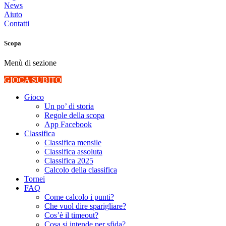
News
Aiuto
Contatti
Scopa
Menù di sezione
GIOCA SUBITO
Gioco
Un po’ di storia
Regole della scopa
App Facebook
Classifica
Classifica mensile
Classifica assoluta
Classifica 2025
Calcolo della classifica
Tornei
FAQ
Come calcolo i punti?
Che vuol dire sparigliare?
Cos’è il timeout?
Cosa si intende per sfida?