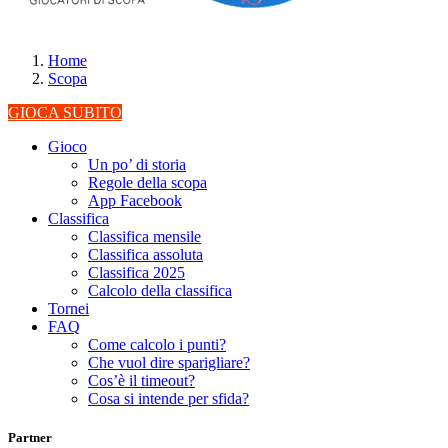
Home
Scopa
GIOCA SUBITO
Gioco
Un po’ di storia
Regole della scopa
App Facebook
Classifica
Classifica mensile
Classifica assoluta
Classifica 2025
Calcolo della classifica
Tornei
FAQ
Come calcolo i punti?
Che vuol dire sparigliare?
Cos’è il timeout?
Cosa si intende per sfida?
Partner