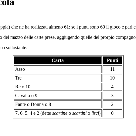
cola
oppia) che ne ha realizzati almeno 61; se i punti sono 60 il gioco è pari e 
no del mazzo delle carte prese, aggiugendo quelle del prorpio compagno 
ma sottostante.
Carta
Punti
Asso
11
Tre
10
Re o 10
4
Cavallo o 9
3
Fante o Donna o 8
2
7, 6, 5, 4 e 2 (dette
scartine
o
scartini
o
lisci
)
0