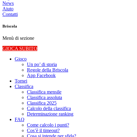
News
Aiuto
Contatti
Briscola
Menù di sezione
GIOCA SUBITO
Gioco
Un po’ di storia
Regole della Briscola
App Facebook
Tornei
Classifica
Classifica mensile
Classifica assoluta
Classifica 2025
Calcolo della classifica
Determinazione ranking
FAQ
Come calcolo i punti?
Cos’è il timeout?
Cosa si intende per sfida?