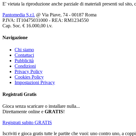
E' vietata la riproduzione anche parziale di materiali presenti sul sito,
Pantomedia S.r.l.
@ Via Piave, 74 - 00187 Roma
P.IVA: IT10475031000 - REA: RM1234550
Cap. Soc. € 16.000,00 i.v.
Navigazione
Chi siamo
Contattaci
Pubblicità
Condizioni
Privacy Policy
Cookies Policy
Impostazioni Privacy
Registrati
Gratis
Gioca senza scaricare o installare nulla...
Direttamente online e
GRATIS
!
Registrati subito GRATIS
Iscriviti e gioca gratis tutte le partite che vuoi: uno contro uno, a coppi