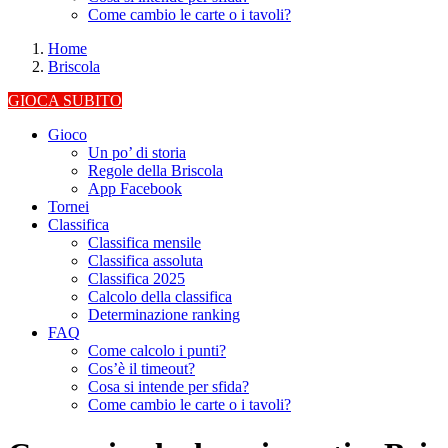
Come cambio le carte o i tavoli?
Home
Briscola
GIOCA SUBITO
Gioco
Un po’ di storia
Regole della Briscola
App Facebook
Tornei
Classifica
Classifica mensile
Classifica assoluta
Classifica 2025
Calcolo della classifica
Determinazione ranking
FAQ
Come calcolo i punti?
Cos’è il timeout?
Cosa si intende per sfida?
Come cambio le carte o i tavoli?