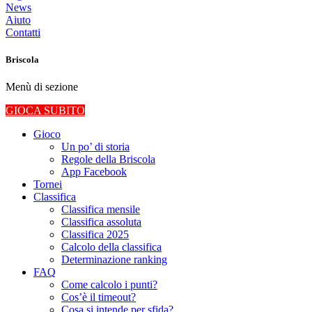
News
Aiuto
Contatti
Briscola
Menù di sezione
GIOCA SUBITO
Gioco
Un po’ di storia
Regole della Briscola
App Facebook
Tornei
Classifica
Classifica mensile
Classifica assoluta
Classifica 2025
Calcolo della classifica
Determinazione ranking
FAQ
Come calcolo i punti?
Cos’è il timeout?
Cosa si intende per sfida?