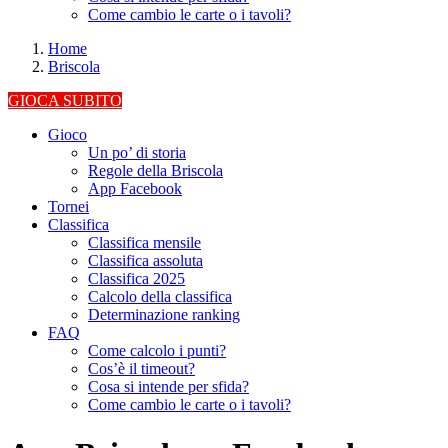
Come cambio le carte o i tavoli?
Home
Briscola
GIOCA SUBITO
Gioco
Un po’ di storia
Regole della Briscola
App Facebook
Tornei
Classifica
Classifica mensile
Classifica assoluta
Classifica 2025
Calcolo della classifica
Determinazione ranking
FAQ
Come calcolo i punti?
Cos’è il timeout?
Cosa si intende per sfida?
Come cambio le carte o i tavoli?