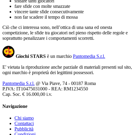
sfidare tanti giocatori
fare sfide con molte smazzate
vincere tante sfide consecutivamente
non far scadere il tempo di mossa
Ciò che ci interessa sono, nell’ottica di una sana ed onesta
competizione, le sfide tra giocatori nel pieno rispetto delle regole e
soprattutto penalizzare i comportamenti scorretti.
Giochi STARS
è un marchio
Pantomedia S.r.l.
E' vietata la riproduzione anche parziale di materiali presenti sul sito,
ogni marchio è proprietà dei legittimi possessori.
Pantomedia S.r.l.
@ Via Piave, 74 - 00187 Roma
P.IVA: IT10475031000 - REA: RM1234550
Cap. Soc. € 16.000,00 i.v.
Navigazione
Chi siamo
Contattaci
Pubblicità
Condizioni