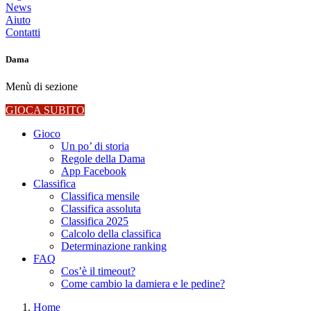
News
Aiuto
Contatti
Dama
Menù di sezione
GIOCA SUBITO
Gioco
Un po’ di storia
Regole della Dama
App Facebook
Classifica
Classifica mensile
Classifica assoluta
Classifica 2025
Calcolo della classifica
Determinazione ranking
FAQ
Cos’è il timeout?
Come cambio la damiera e le pedine?
Home