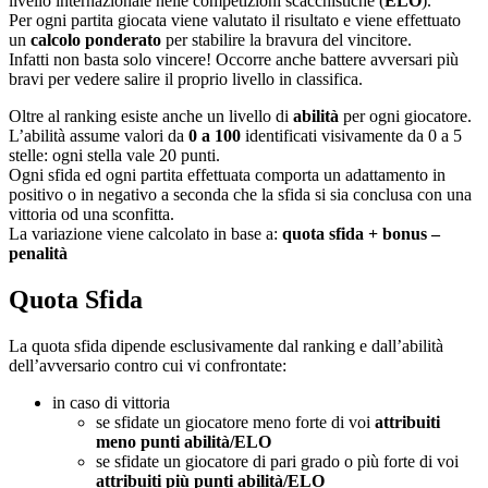
livello internazionale nelle competizioni scacchistiche (
ELO
).
Per ogni partita giocata viene valutato il risultato e viene effettuato
un
calcolo ponderato
per stabilire la bravura del vincitore.
Infatti non basta solo vincere! Occorre anche battere avversari più
bravi per vedere salire il proprio livello in classifica.
Oltre al ranking esiste anche un livello di
abilità
per ogni giocatore.
L’abilità assume valori da
0 a 100
identificati visivamente da 0 a 5
stelle: ogni stella vale 20 punti.
Ogni sfida ed ogni partita effettuata comporta un adattamento in
positivo o in negativo a seconda che la sfida si sia conclusa con una
vittoria od una sconfitta.
La variazione viene calcolato in base a:
quota sfida + bonus –
penalità
Quota Sfida
La quota sfida dipende esclusivamente dal ranking e dall’abilità
dell’avversario contro cui vi confrontate:
in caso di vittoria
se sfidate un giocatore meno forte di voi
attribuiti
meno punti abilità/ELO
se sfidate un giocatore di pari grado o più forte di voi
attribuiti più punti abilità/ELO