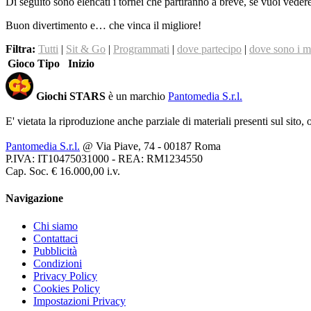
Di seguito sono elencati i tornei che partiranno a breve, se vuoi veder
Buon divertimento e… che vinca il migliore!
Filtra:
Tutti
|
Sit & Go
|
Programmati
|
dove partecipo
|
dove sono i m
Gioco
Tipo
Inizio
Giochi STARS
è un marchio
Pantomedia S.r.l.
E' vietata la riproduzione anche parziale di materiali presenti sul sito,
Pantomedia S.r.l.
@ Via Piave, 74 - 00187 Roma
P.IVA: IT10475031000 - REA: RM1234550
Cap. Soc. € 16.000,00 i.v.
Navigazione
Chi siamo
Contattaci
Pubblicità
Condizioni
Privacy Policy
Cookies Policy
Impostazioni Privacy