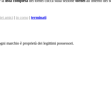
e la
lista completa
dei tornei clicca sulla sezione
tornei
all’interno del s
iei amici
|
in corso
|
terminati
 ogni marchio è proprietà dei legittimi possessori.