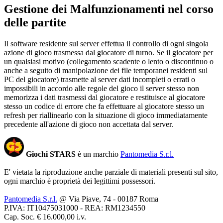
Gestione dei Malfunzionamenti nel corso
delle partite
Il software residente sul server effettua il controllo di ogni singola
azione di gioco trasmessa dal giocatore di turno. Se il giocatore per
un qualsiasi motivo (collegamento scadente o lento o discontinuo o
anche a seguito di manipolazione dei file temporanei residenti sul
PC del giocatore) trasmette al server dati incompleti o errati o
impossibili in accordo alle regole del gioco il server stesso non
memorizza i dati trasmessi dal giocatore e restituisce al giocatore
stesso un codice di errore che fa effettuare al giocatore stesso un
refresh per riallinearlo con la situazione di gioco immediatamente
precedente all'azione di gioco non accettata dal server.
Giochi STARS
è un marchio
Pantomedia S.r.l.
E' vietata la riproduzione anche parziale di materiali presenti sul sito,
ogni marchio è proprietà dei legittimi possessori.
Pantomedia S.r.l.
@ Via Piave, 74 - 00187 Roma
P.IVA: IT10475031000 - REA: RM1234550
Cap. Soc. € 16.000,00 i.v.