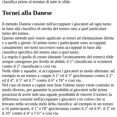
classifica primo al termine di tutte le sfide.
Tornei alla Danese
Il metodo Danese consiste nell'accoppiare i giocatori ad ogni turno
in base alla classifica di merito del torneo sino a quel particolare
turno del torneo.
Questo metodo può essere applicato ai tornei ad eliminazione diretta
e a quelli a gironi. Al primo turno i partecipanti sono accoppiati
casualmente; nei turni successivi sono accoppiati in base alla
classifica specifica del torneo sino a quel turno.
La regola è quella di creare (durante l'avanzamento del torneo) sfide
sempre omogenee per livello di abilità: il 1° classificato si scontrerà
contro il 2° classificato e cosi via.
Nelle sfide a squadre, si accoppiano i giocatori in modo alternato: ad
esempio in un torneo a coppie il 1° ed il 3° giocheranno contro il 2°
ed il 4°, il 5° ed il 7° contro il 6° e l'8° e cosi via.
Nel caso di tornei a coppie non fisse l'ultimo turno viene costruito in
modo diverso, per garantire la possibilità ai giocatori nelle prime
posizioni di avere tutti una uguale possibilità di vincere il torneo; la
differenza consiste nell'accoppiare i giocatori con coloro che si
trovano nella seconda metà della classifica: ad esempio in un torneo
a 16 partecipanti, il 1° e l'8° giocheranno contro il 2° ed il 9°, il 3° ed
il 10° contro il 4° e l'11° e cosi via.