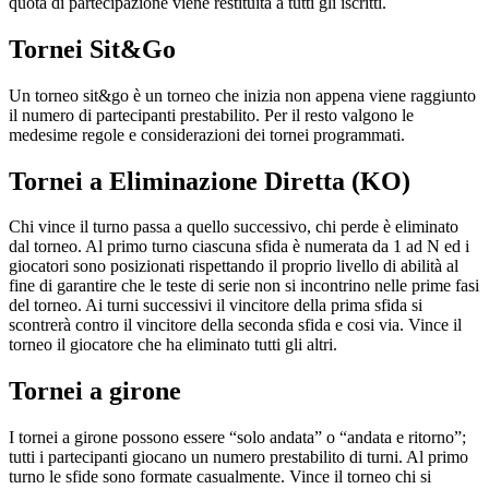
quota di partecipazione viene restituita a tutti gli iscritti.
Tornei Sit&Go
Un torneo sit&go è un torneo che inizia non appena viene raggiunto
il numero di partecipanti prestabilito. Per il resto valgono le
medesime regole e considerazioni dei tornei programmati.
Tornei a Eliminazione Diretta (KO)
Chi vince il turno passa a quello successivo, chi perde è eliminato
dal torneo. Al primo turno ciascuna sfida è numerata da 1 ad N ed i
giocatori sono posizionati rispettando il proprio livello di abilità al
fine di garantire che le teste di serie non si incontrino nelle prime fasi
del torneo. Ai turni successivi il vincitore della prima sfida si
scontrerà contro il vincitore della seconda sfida e cosi via. Vince il
torneo il giocatore che ha eliminato tutti gli altri.
Tornei a girone
I tornei a girone possono essere “solo andata” o “andata e ritorno”;
tutti i partecipanti giocano un numero prestabilito di turni. Al primo
turno le sfide sono formate casualmente. Vince il torneo chi si