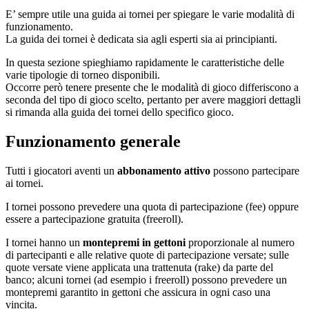
E’ sempre utile una guida ai tornei per spiegare le varie modalità di
funzionamento.
La guida dei tornei è dedicata sia agli esperti sia ai principianti.
In questa sezione spieghiamo rapidamente le caratteristiche delle
varie tipologie di torneo disponibili.
Occorre però tenere presente che le modalità di gioco differiscono a
seconda del tipo di gioco scelto, pertanto per avere maggiori dettagli
si rimanda alla guida dei tornei dello specifico gioco.
Funzionamento generale
Tutti i giocatori aventi un
abbonamento attivo
possono partecipare
ai tornei.
I tornei possono prevedere una quota di partecipazione (fee) oppure
essere a partecipazione gratuita (freeroll).
I tornei hanno un
montepremi in gettoni
proporzionale al numero
di partecipanti e alle relative quote di partecipazione versate; sulle
quote versate viene applicata una trattenuta (rake) da parte del
banco; alcuni tornei (ad esempio i freeroll) possono prevedere un
montepremi garantito in gettoni che assicura in ogni caso una
vincita.