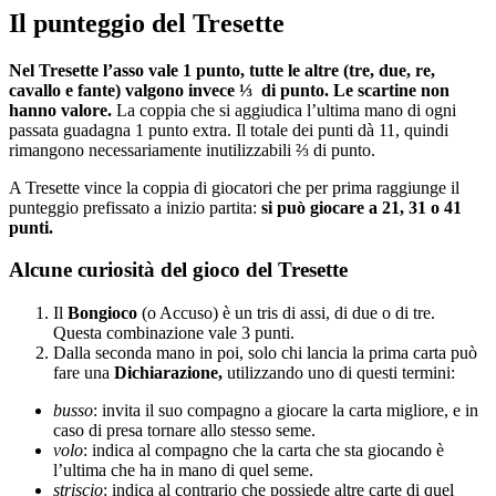
Il punteggio del Tresette
Nel Tresette l’asso vale 1 punto, tutte le altre (tre, due, re,
cavallo e fante) valgono invece ⅓ di punto. Le scartine non
hanno valore.
La coppia che si aggiudica l’ultima mano di ogni
passata guadagna 1 punto extra. Il totale dei punti dà 11, quindi
rimangono necessariamente inutilizzabili ⅔ di punto.
A Tresette vince la coppia di giocatori che per prima raggiunge il
punteggio prefissato a inizio partita:
si può giocare a 21, 31 o 41
punti.
Alcune curiosità del gioco del Tresette
Il
Bongioco
(o Accuso) è un tris di assi, di due o di tre.
Questa combinazione vale 3 punti.
Dalla seconda mano in poi, solo chi lancia la prima carta può
fare una
Dichiarazione,
utilizzando uno di questi termini:
busso
: invita il suo compagno a giocare la carta migliore, e in
caso di presa tornare allo stesso seme.
volo
: indica al compagno che la carta che sta giocando è
l’ultima che ha in mano di quel seme.
striscio
: indica al contrario che possiede altre carte di quel