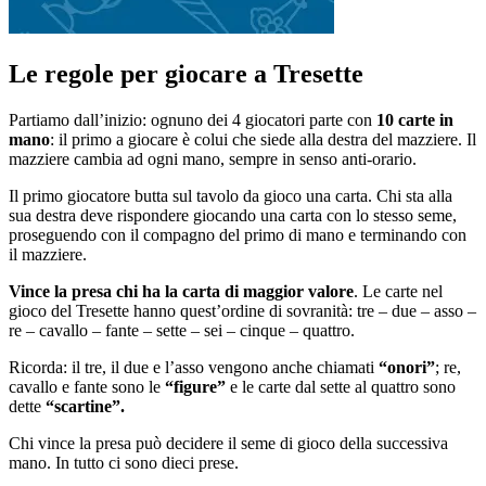
Le regole per giocare a Tresette
Partiamo dall’inizio: ognuno dei 4 giocatori parte con
10 carte in
mano
: il primo a giocare è colui che siede alla destra del mazziere. Il
mazziere cambia ad ogni mano, sempre in senso anti-orario.
Il primo giocatore butta sul tavolo da gioco una carta. Chi sta alla
sua destra deve rispondere giocando una carta con lo stesso seme,
proseguendo con il compagno del primo di mano e terminando con
il mazziere.
Vince la presa chi ha la carta di maggior valore
. Le carte nel
gioco del Tresette hanno quest’ordine di sovranità: tre – due – asso –
re – cavallo – fante – sette – sei – cinque – quattro.
Ricorda: il tre, il due e l’asso vengono anche chiamati
“onori”
; re,
cavallo e fante sono le
“figure”
e le carte dal sette al quattro sono
dette
“scartine”.
Chi vince la presa può decidere il seme di gioco della successiva
mano. In tutto ci sono dieci prese.