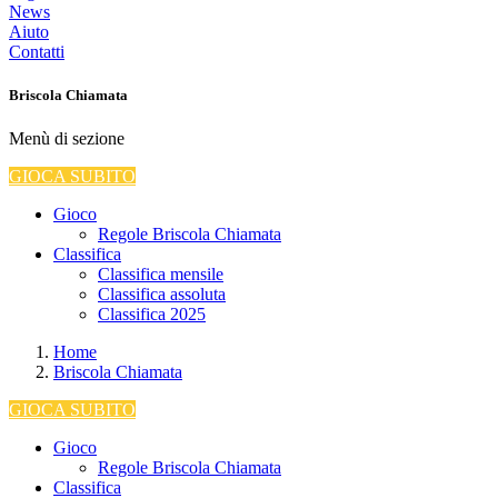
News
Aiuto
Contatti
Briscola Chiamata
Menù di sezione
GIOCA SUBITO
Gioco
Regole Briscola Chiamata
Classifica
Classifica mensile
Classifica assoluta
Classifica 2025
Home
Briscola Chiamata
GIOCA SUBITO
Gioco
Regole Briscola Chiamata
Classifica