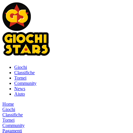
Giochi
Classifiche
Tornei
Community
News
Aiuto
Home
Giochi
Classifiche
Tornei
Community
Pagamenti