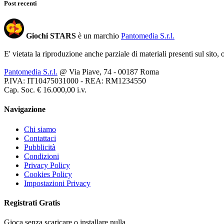
Post recenti
Giochi STARS
è un marchio
Pantomedia S.r.l.
E' vietata la riproduzione anche parziale di materiali presenti sul sito,
Pantomedia S.r.l.
@ Via Piave, 74 - 00187 Roma
P.IVA: IT10475031000 - REA: RM1234550
Cap. Soc. € 16.000,00 i.v.
Navigazione
Chi siamo
Contattaci
Pubblicità
Condizioni
Privacy Policy
Cookies Policy
Impostazioni Privacy
Registrati
Gratis
Gioca senza scaricare o installare nulla...