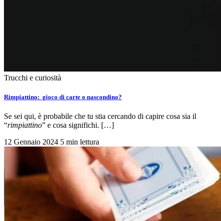
Trucchi e curiosità
Rimpiattino: gioco di carte o nascondino?
Se sei qui, è probabile che tu stia cercando di capire cosa sia il
“
rimpiattino
” e cosa significhi. […]
12 Gennaio 2024
5 min lettura