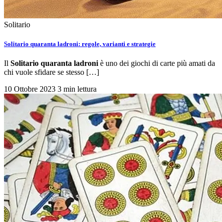
Solitario
Solitario quaranta ladroni: regole, varianti e strategie
Il
Solitario quaranta ladroni
è uno dei giochi di carte più amati da
chi vuole sfidare se stesso […]
10 Ottobre 2023
3 min lettura