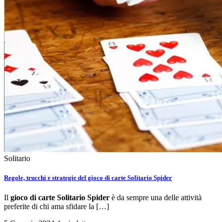
Solitario
Regole, trucchi e strategie del gioco di carte Solitario Spider
Il
gioco di carte Solitario Spider
è da sempre una delle attività
preferite di chi ama sfidare la […]