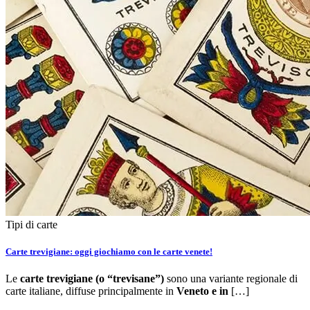
Tipi di carte
Carte trevigiane: oggi giochiamo con le carte venete!
Le
carte trevigiane (o “trevisane”)
sono una variante regionale di
carte italiane, diffuse principalmente in
Veneto e in
[…]