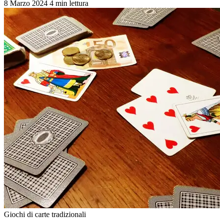
8 Marzo 2024
4 min lettura
Giochi di carte tradizionali