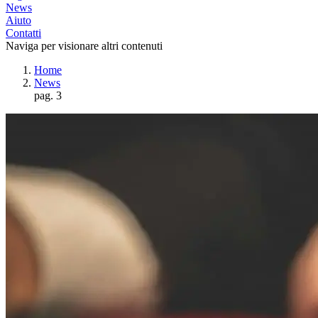
News
Aiuto
Contatti
Naviga per visionare altri contenuti
Home
News
pag. 3