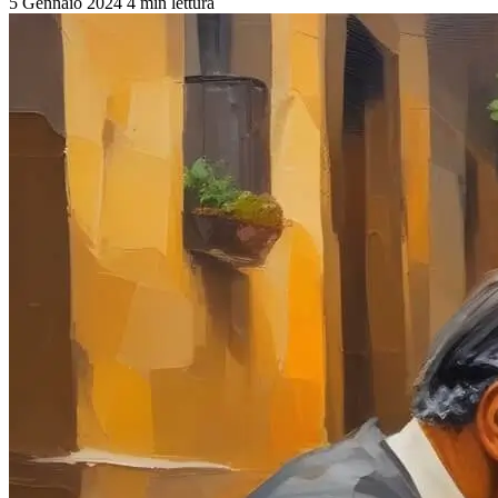
5 Gennaio 2024
4 min lettura