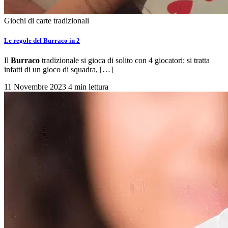
Giochi di carte tradizionali
Le regole del Burraco in 2
Il
Burraco
tradizionale si gioca di solito con 4 giocatori: si tratta
infatti di un gioco di squadra, […]
11 Novembre 2023
4 min lettura